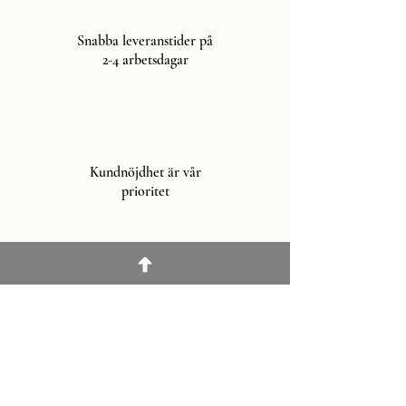
Snabba leveranstider på
2-4 arbetsdagar
Kundnöjdhet är vår
prioritet
Snabbmeny
Hem
Produkter
Om oss