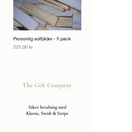
Personlig solfjäder - 5 pack
Personlig solfjäder
Pris
Pris
225,00 kr
55,00 kr
The Gift Company
Säker betalning med
Klarna, Swish & Stripe