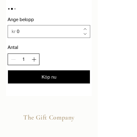
Ange belopp
kr
Antal
Köp nu
glas med tryck
glas med tryck
The Gift Company