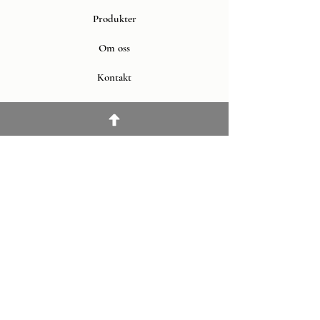
Produkter
Om oss
Kontakt
Läs mer
Leverans & Retur
Köpvillkor
Om cookies
FAQ
Sociala medier