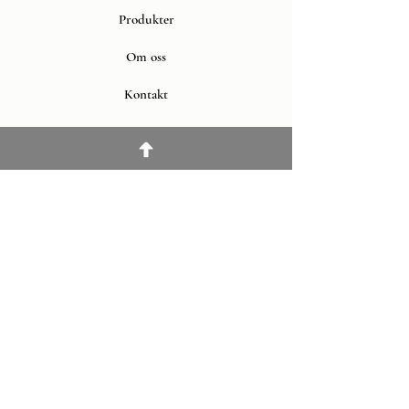
Produkter
Om oss
Kontakt
Läs mer
Leverans & Retur
Köpvillkor
Om cookies
FAQ
Sociala medier