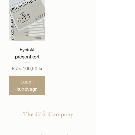
Fysiskt
presentkort
Reapris
Från
100,00 kr
Lägg i
kundvagn
The Gift Company