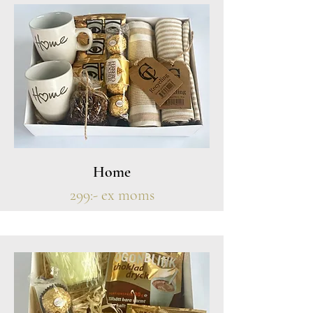
Home
299:- ex moms