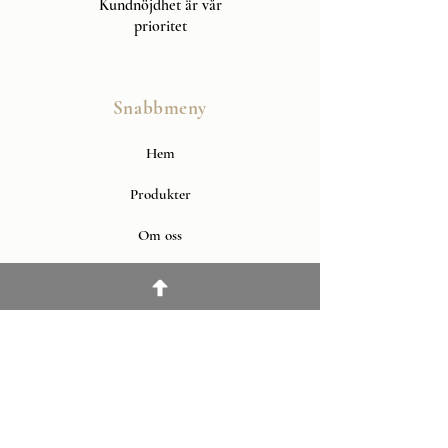
Kundnöjdhet är vår
prioritet
Snabbmeny
Hem
Produkter
Om oss
Kontakt
Läs mer
Leverans & Retur
Köpvillkor