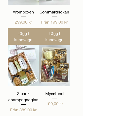
Aromboxen
Sommardrickan
Pris
Reapris
299,00 kr
Från
199,00 kr
Lägg i
Lägg i
kundvagn
kundvagn
2 pack
Mysstund
champagneglas
Pris
199,00 kr
Reapris
Från
389,00 kr