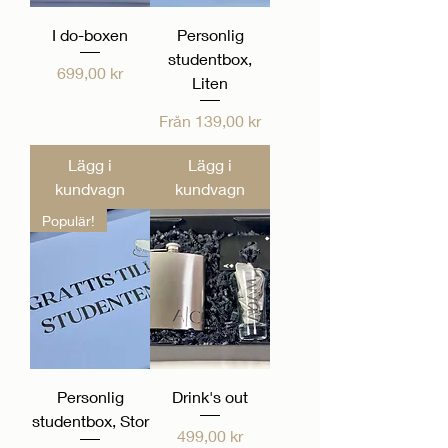
I do-boxen
Personlig
studentbox,
Pris
699,00 kr
Liten
Reapris
Från
139,00 kr
Lägg i
Lägg i
kundvagn
kundvagn
Populär!
Personlig
Drink's out
studentbox, Stor
Pris
499,00 kr