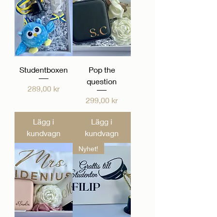
Studentboxen
Pop the
question
Pris
289,00 kr
Pris
299,00 kr
Lägg i
Lägg i
kundvagn
kundvagn
Nyhet!