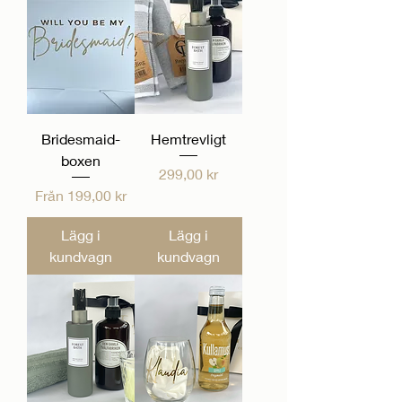
Bridesmaid-
Hemtrevligt
boxen
Pris
299,00 kr
Reapris
Från
199,00 kr
Lägg i
Lägg i
kundvagn
kundvagn