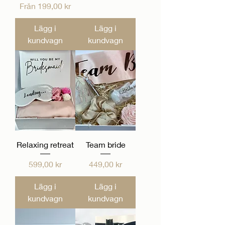
Reapris
Från
199,00 kr
Lägg i
Lägg i
kundvagn
kundvagn
Relaxing retreat
Team bride
Pris
Pris
599,00 kr
449,00 kr
Lägg i
Lägg i
kundvagn
kundvagn