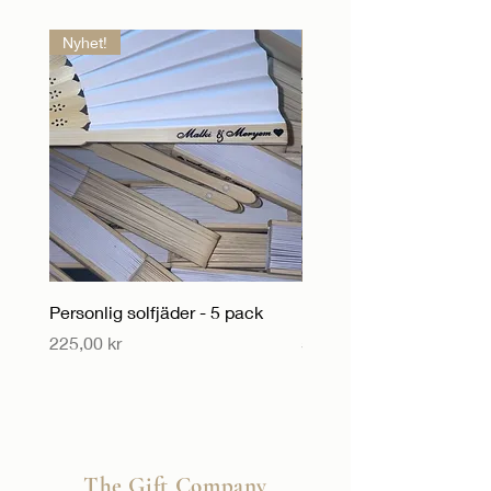
Nyhet!
Nyhet!
Personlig solfjäder - 5 pack
Personlig solfjäder
Pris
Pris
225,00 kr
55,00 kr
The Gift Company