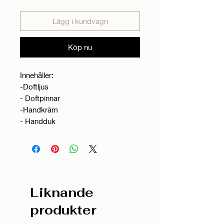
Lägg i kundvagn
Köp nu
Innehåller:
-Doftljus
- Doftpinnar
-Handkräm
- Handduk
Liknande
produkter