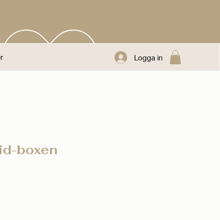
r
Logga in
id-boxen
eapris