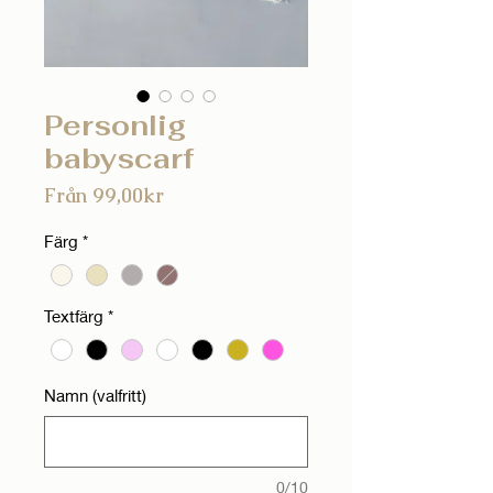
Personlig
babyscarf
Reapris
Från
99,00kr
Färg
*
Textfärg
*
Namn (valfritt)
0/10