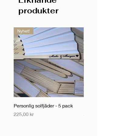
produkter
Nyhet!
Nyhet!
Personlig solfjäder - 5 pack
Personlig solfjäder
Pris
Pris
225,00 kr
55,00 kr