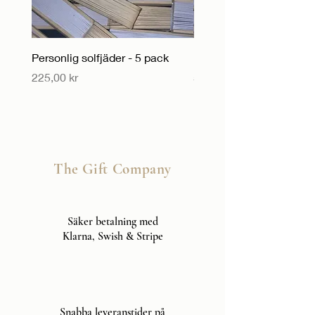
Personlig solfjäder - 5 pack
Personlig solfjäder
Pris
Pris
225,00 kr
55,00 kr
The Gift Company
Säker betalning med
Klarna, Swish & Stripe
Snabba leveranstider på