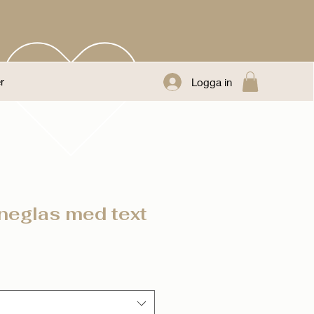
r
Logga in
eglas med text