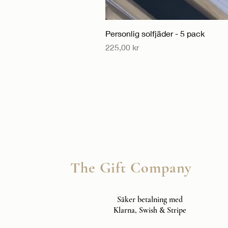
Personlig solfjäder - 5 pack
Pris
225,00 kr
The Gift Company
Säker betalning med
Klarna, Swish & Stripe