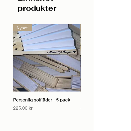
produkter
Nyhet!
Nyhet!
Personlig solfjäder - 5 pack
Personlig solfjäder
Pris
Pris
225,00 kr
55,00 kr