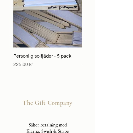
Personlig solfjäder - 5 pack
Personlig solfjäder
Pris
Pris
225,00 kr
55,00 kr
The Gift Company
Säker betalning med
Klarna, Swish & Stripe