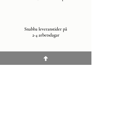
Snabba leveranstider på
2-4 arbetsdagar
Kundnöjdhet är vår
prioritet
Snabbmeny
Hem
Produkter