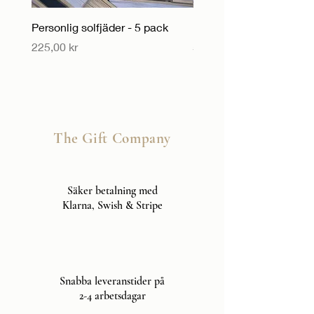
Personlig solfjäder - 5 pack
Personlig solfjäder
Pris
Pris
225,00 kr
55,00 kr
The Gift Company
Säker betalning med
Klarna, Swish & Stripe
Snabba leveranstider på
2-4 arbetsdagar