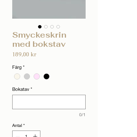
Smyckeskrin
med bokstav
Pris
189,00 kr
Färg
*
Bokatav
*
0/1
Antal
*