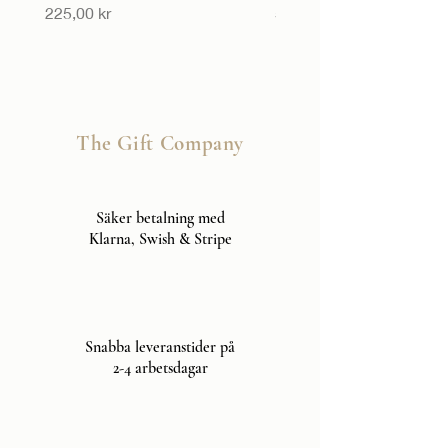
Pris
Pris
225,00 kr
55,00 kr
The Gift Company
Säker betalning med
Klarna, Swish & Stripe
Snabba leveranstider på
2-4 arbetsdagar