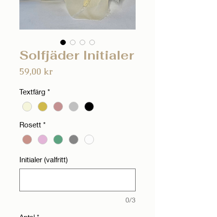
Solfjäder Initialer
Pris
59,00 kr
Textfärg
*
Rosett
*
Initialer (valfritt)
0/3
Antal
*