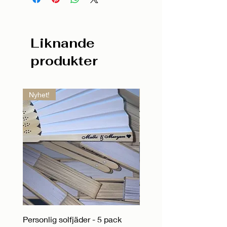
Liknande
produkter
Nyhet!
Nyhet!
Personlig solfjäder - 5 pack
Personlig solfjäder